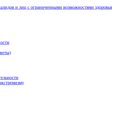
валидов и лиц с ограниченными возможностями здоровья
ности
оветы)
тельности
экстремизму