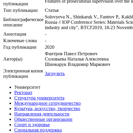
Features of prosecutorial supervision over the i
публикации
Тип публикации
Статья
Solovyeva N., Shinkaruk V., Fantrov P., Kakhhor
Библиографическое
Russia // IOP Conference Series: Materials Sc
описание
industry and city", BTCI'2019, 18-23 Novembe
Аннотация
-
Ключевые cлова
-
Год публикации
2020
Фантров Павел Петрович
Автор(ы)
Соловьева Наталья Алексеевна
Шинкарук Владимир Маркович
Электронная копия
Загрузить
публикации
Университет
Ректорат
Структура университета
Международное сотрудничество
Культура, искусство, творчество
Направления деятельности
Общественные организации
Спорт и здоровье
Социальная поддержка