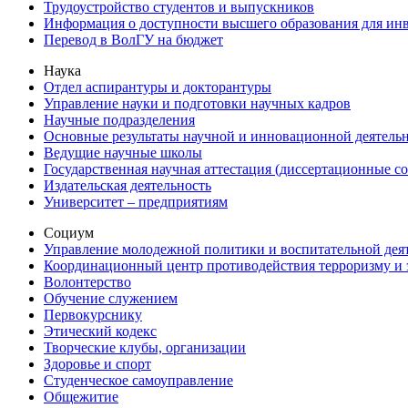
Трудоустройство студентов и выпускников
Информация о доступности высшего образования для ин
Перевод в ВолГУ на бюджет
Наука
Отдел аспирантуры и докторантуры
Управление науки и подготовки научных кадров
Научные подразделения
Основные результаты научной и инновационной деятель
Ведущие научные школы
Государственная научная аттестация (диссертационные с
Издательская деятельность
Университет – предприятиям
Социум
Управление молодежной политики и воспитательной дея
Координационный центр противодействия терроризму и 
Волонтерство
Обучение служением
Первокурснику
Этический кодекс
Творческие клубы, организации
Здоровье и спорт
Студенческое самоуправление
Общежитие