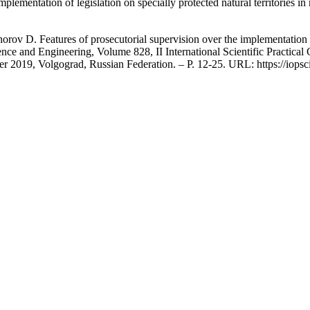
mplementation of legislation on specially protected natural territories i
ov D. Features of prosecutorial supervision over the implementation of 
ience and Engineering, Volume 828, II International Scientific Practic
r 2019, Volgograd, Russian Federation. – P. 12-25. URL: https://iops