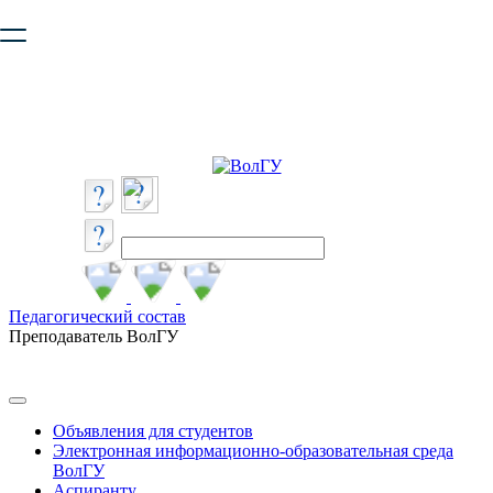
Ваш браузер устарел и не обеспечивает полноценную и
безопасную работу с сайтом. Пожалуйста
обновите браузер
,
чтобы улучшить взаимодействие с сайтом.
Педагогический состав
Преподаватель ВолГУ
Объявления для студентов
Электронная информационно-образовательная среда
ВолГУ
Аспиранту