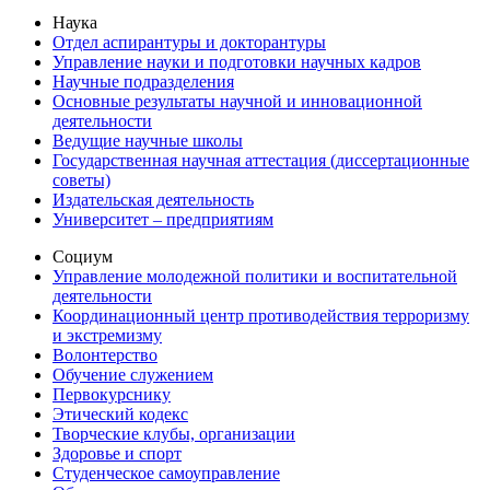
Наука
Отдел аспирантуры и докторантуры
Управление науки и подготовки научных кадров
Научные подразделения
Основные результаты научной и инновационной
деятельности
Ведущие научные школы
Государственная научная аттестация (диссертационные
советы)
Издательская деятельность
Университет – предприятиям
Социум
Управление молодежной политики и воспитательной
деятельности
Координационный центр противодействия терроризму
и экстремизму
Волонтерство
Обучение служением
Первокурснику
Этический кодекс
Творческие клубы, организации
Здоровье и спорт
Студенческое самоуправление