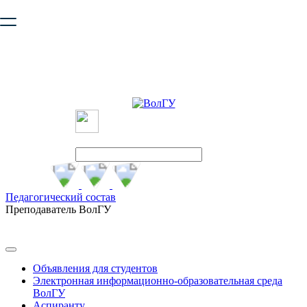
Ваш браузер устарел и не обеспечивает полноценную и
безопасную работу с сайтом. Пожалуйста
обновите браузер
,
чтобы улучшить взаимодействие с сайтом.
Педагогический состав
Преподаватель ВолГУ
Объявления для студентов
Электронная информационно-образовательная среда
ВолГУ
Аспиранту