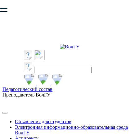
Ваш браузер устарел и не обеспечивает полноценную и
безопасную работу с сайтом. Пожалуйста
обновите браузер
,
чтобы улучшить взаимодействие с сайтом.
Педагогический состав
Преподаватель ВолГУ
Объявления для студентов
Электронная информационно-образовательная среда
ВолГУ
Аспиранту