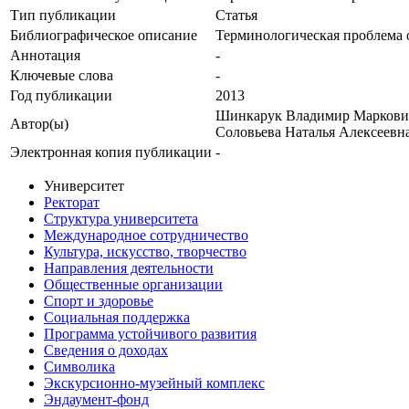
Тип публикации
Статья
Библиографическое описание
Терминологическая проблема 
Аннотация
-
Ключевые cлова
-
Год публикации
2013
Шинкарук Владимир Маркови
Автор(ы)
Соловьева Наталья Алексеевн
Электронная копия публикации
-
Университет
Ректорат
Структура университета
Международное сотрудничество
Культура, искусство, творчество
Направления деятельности
Общественные организации
Спорт и здоровье
Социальная поддержка
Программа устойчивого развития
Сведения о доходах
Символика
Экскурсионно-музейный комплекс
Эндаумент-фонд