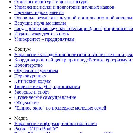
Отдел аспирантуры и докторантуры
Управление науки и подготовки научных кадров
Научные подразделения
Основные результаты научной и инновационной деятель
Ведущие научные школы
Государственная научная аттестация (диссертационные с
Издательская деятельность
Университет – предприятиям
Социум
Управление молодежной политики и воспитательной дея
Координационный центр противодействия терроризму и 
Волонтерство
Обучение служением
Первокурснику
Этический кодекс
Творческие клубы, организации
Здоровье и спорт
Студенческое самоуправление
Общежитие
"Единое окно" по поддержке молодых семей
Медиа
Управление информационной политики
Радио "УТРо ВолГУ"