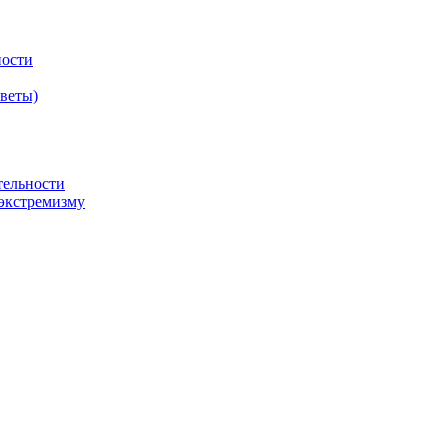
ности
оветы)
тельности
экстремизму