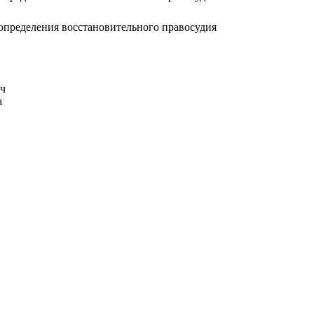
определения восстановительного правосудия
ч
а