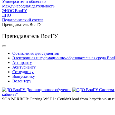
Университет и общество
Международная деятельность
ЭИОС ВолГУ
ДПО
Педагогический состав
Преподаватель ВолГУ
Преподаватель ВолГУ
Объявления для студентов
Электронная информационно-образовательная среда Вол
Аспиранту
Абитуриенту
Сотруднику
Выпускнику
Волонтеру
Дистанционное обучение
Система
кабинет"
SOAP-ERROR: Parsing WSDL: Couldn't load from 'http://is.volsu.ru/1cu