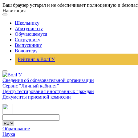
Ваш браузер устарел и не обеспечивает полноценную и безопа
Навигация
Школьнику
Абитуриенту
Обучающемуся
Сотруднику
Выпускнику
Волонтеру
Рейтинг в ВолГУ
Сведения об образовательной организации
Сервис "Личный кабинет"
Центр тестирования иностранных граждан
Документы приемной комиссии
Образование
Наука