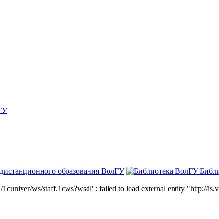
ГУ
 дистанционного образования ВолГУ
Библ
niver/ws/staff.1cws?wsdl' : failed to load external entity "http://is.