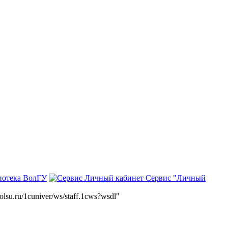
иотека ВолГУ
Сервис "Личный
volsu.ru/1cuniver/ws/staff.1cws?wsdl"