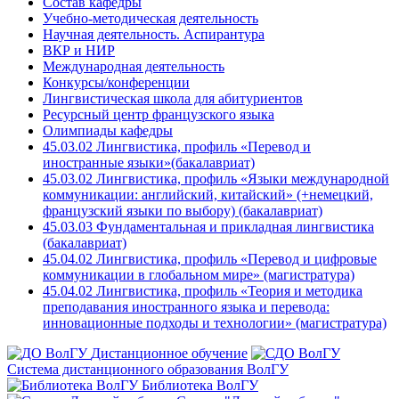
Состав кафедры
Учебно-методическая деятельность
Научная деятельность. Аспирантура
ВКР и НИР
Международная деятельность
Конкурсы/конференции
Лингвистическая школа для абитуриентов
Ресурсный центр французского языка
Олимпиады кафедры
45.03.02 Лингвистика, профиль «Перевод и
иностранные языки»(бакалавриат)
45.03.02 Лингвистика, профиль «Языки международной
коммуникации: английский, китайский» (+немецкий,
французский языки по выбору) (бакалавриат)
45.03.03 Фундаментальная и прикладная лингвистика
(бакалавриат)
45.04.02 Лингвистика, профиль «Перевод и цифровые
коммуникации в глобальном мире» (магистратура)
45.04.02 Лингвистика, профиль «Теория и методика
преподавания иностранного языка и перевода:
инновационные подходы и технологии» (магистратура)
Дистанционное обучение
Система дистанционного образования ВолГУ
Библиотека ВолГУ