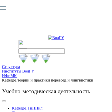
Ваш браузер устарел и не обеспечивает полноценную и
безопасную работу с сайтом. Пожалуйста
обновите браузер
,
чтобы улучшить взаимодействие с сайтом.
Структура
Институты ВолГУ
ИФиМК
Кафедра теории и практики перевода и лингвистики
Учебно-методическая деятельность
Кафедра ТиППил