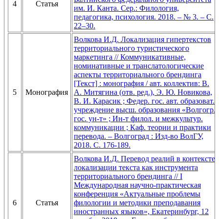
4
Статья
им. И. Канта. Сер.: Филология,
педагогика, психология. 2018. – № 3. – С.
22–30.
Волкова И.Д. Локализация гипертекстов
территориального туристического
маркетинга // Коммуникативные,
номинативные и транслатологические
аспекты территориального брендинга
[Текст] : монография / авт. коллектив: В.
5
Монография
А. Митягина (отв. ред.), Э. Ю. Новикова,
В. И. Карасик ; Федер. гос. авт. образоват.
учреждение высш. образования «Волгогр.
гос. ун-т» ; Ин-т филол. и межкультур.
коммуникации ; Каф. теории и практики
перевода. – Волгоград : Изд-во ВолГУ,
2018. C. 176-189.
Волкова И.Д. Перевод реалий в контексте
локализации текста как инструмента
территориального брендинга // I
Международная научно-практическая
конференция «Актуальные проблемы
6
Статья
филологии и методики преподавания
иностранных языков», Екатеринбург, 12