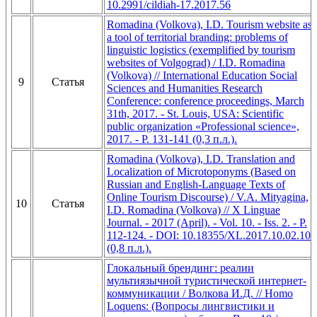
10.2991/cildiah-17.2017.56
Romadina (Volkova), I.D. Tourism website as
a tool of territorial branding: problems of
linguistic logistics (exemplified by tourism
websites of Volgograd) / I.D. Romadina
(Volkova) // International Education Social
9
Статья
Sciences and Humanities Research
Conference: conference proceedings, March
31th, 2017. - St. Louis, USA: Scientific
public organization «Professional science»,
2017. - P. 131-141 (0,3 п.л.).
Romadina (Volkova), I.D. Translation and
Localization of Microtoponyms (Based on
Russian and English-Language Texts of
Online Tourism Discourse) / V.A. Mityagina,
10
Статья
I.D. Romadina (Volkova) // X Linguae
Journal. - 2017 (April). - Vol. 10. - Iss. 2. - P.
112-124. - DOI: 10.18355/XL.2017.10.02.10
(0,8 п.л.).
Глокальный брендинг: реалии
мультиязычной туристической интернет-
коммуникации / Волкова И.Д. // Homo
Loquens: (Вопросы лингвистики и