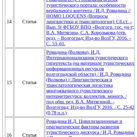
туристического портала: особенности
вербального контента / И.Д. Ромадина //
HOMO LOQUENS (Вопросы
14
Статья
лингвистики и транслятологии): Сб.ст. –
Вып. 9/ ФГБОУ ВПО «Волгогр. гос. ун-т;
В.А. Митягина, С.А. Королькова (отв.
ред). – Волгоград: Изд-во ВолГУ, 2016. –
С. 53–61.
Ромадина (Волкова), И.Д.
Интернационализация туристического
гипертекста (на материале туристических
информационных ресурсов
волгоградской области) / И.Д. Ромадина
(Волкова) // Лингвистическая и
15
Статья
транслатологическая логистика
многоязычного туристического
интернетресурса: коллектив. моногр. /
под общ. ред. В.А. Митягиной. -
Волгоград: Изд-во ВолГУ, 2016. - С. 25-42
(0,78 п.л.)
Ромадина И.Д. Цивилизационные и
прагматические факторы развития
туристического дискурса / И.Д. Ромадина
16
Статья