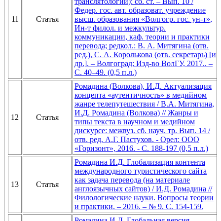
транслятологии): сб. ст. – Вып. 10 /
Федер. гос. авт. образоват. учреждение
11
Статья
высш. образования «Волгогр. гос. ун-т»,
Ин-т филол. и межкультур.
коммуникации, каф. теории и практики
перевода; редкол.: В. А. Митягина (отв.
ред.), С. А. Королькова (отв. секретарь) [и
др.]. – Волгоград: Изд-во ВолГУ, 2017.. –
С. 40–49. (0,5 п.л.)
Ромадина (Волкова), И.Д. Актуализация
концепта «аутентичность» в медийном
жанре телепутешествия / В.А. Митягина,
И.Д. Ромадина (Волкова) // Жанры и
12
Статья
типы текста в научном и медийном
дискурсе: межвуз. сб. науч. тр. Вып. 14 /
отв. ред. А.Г. Пастухов. - Орел: ООО
«Горизонт», 2016. - С. 188-197 (0,5 п.л.)
Ромадина И.Д. Глобализация контента
международного туристического сайта
как задача перевода (на материале
13
Статья
англоязычных сайтов) / И.Д. Ромадина //
Филологические науки. Вопросы теории
и практики. – 2016. – № 9. С. 154-159.
Ромадина И.Д. Глобальная версия