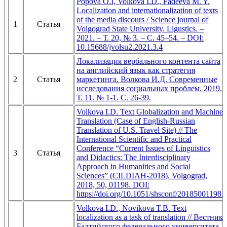
Popova O.I, Volkova I.D., Fadeeva M. Y.
Localization and internationalization of texts
of the media discours / Science journal of
1
Статья
Volgograd State University. Ligustics. –
2021. – Т. 20, № 3. – С. 45–54. – DOI:
10.15688/jvolsu2.2021.3.4
Локализация вербального контента сайта
на английский язык как стратегия
2
Статья
маркетинга. Волкова И.Д. Современные
исследования социальных проблем. 2019.
Т. 11. № 1-1. С. 26-39.
Volkova I.D. Text Globalization and Machine
Translation (Case of English-Russian
Translation of U.S. Travel Site) // The
International Scientific and Practical
Conference “Current Issues of Linguistics
3
Статья
and Didactics: The Interdisciplinary
Approach in Humanities and Social
Sciences” (CILDIAH-2018). Volgograd,
2018, 50, 01198. DOI:
https://doi.org/10.1051/shsconf/20185001198.
Volkova I.D., Novikova T.B. Text
localization as a task of translation // Вестник
Балтийского федерального университета