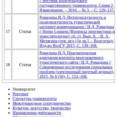
// Вестник Волгоградского
государственного университета. Серия 2,
Языкознание. – 2016. – № 3. – С. 129–137.
Ромадина И.Д. Интердискурсность и
полидискурсность туристической
интернет-коммуникации / И.Д. Ромадина
17
Статья
// Homo Loquens (Вопросы лингвистики и
транслятологии): сб. ст. Вып. 8. .: В. А.
Митягина (отв. ред.) [и др.]. – Волгоград:
Изд-во ВолГУ, 2015, С. 139–168.
Ромадина И.Д. Прагматическая
адаптация контента многоязычного
туристического сайта / И.Д. Ромадина //
18
Статья
Современные исследования социальных
проблем (электронный наунчый журнал),
2015, № 6 (50), С. 152–168.
Университет
Ректорат
Структура университета
Международное сотрудничество
Культура, искусство, творчество
Направления деятельности