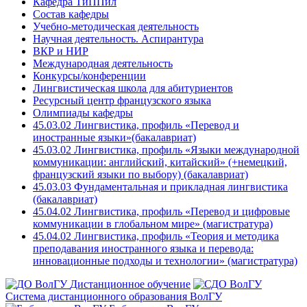
Кафедра ТиППил
Состав кафедры
Учебно-методическая деятельность
Научная деятельность. Аспирантура
ВКР и НИР
Международная деятельность
Конкурсы/конференции
Лингвистическая школа для абитуриентов
Ресурсный центр французского языка
Олимпиады кафедры
45.03.02 Лингвистика, профиль «Перевод и
иностранные языки»(бакалавриат)
45.03.02 Лингвистика, профиль «Языки международной
коммуникации: английский, китайский» (+немецкий,
французский языки по выбору) (бакалавриат)
45.03.03 Фундаментальная и прикладная лингвистика
(бакалавриат)
45.04.02 Лингвистика, профиль «Перевод и цифровые
коммуникации в глобальном мире» (магистратура)
45.04.02 Лингвистика, профиль «Теория и методика
преподавания иностранного языка и перевода:
инновационные подходы и технологии» (магистратура)
Дистанционное обучение
Система дистанционного образования ВолГУ