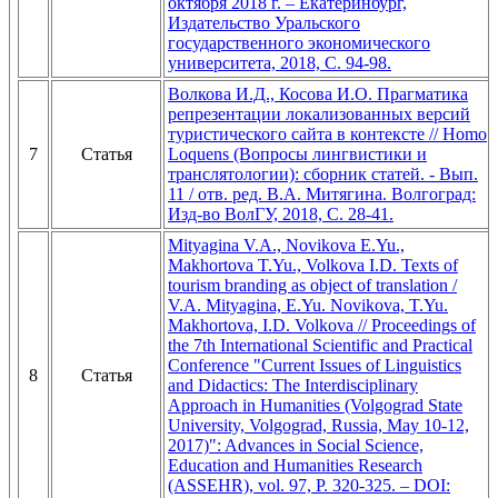
октября 2018 г. – Екатеринбург,
Издательство Уральского
государственного экономического
университета, 2018, С. 94-98.
Волкова И.Д., Косова И.О. Прагматика
репрезентации локализованных версий
туристического сайта в контексте // Homo
7
Статья
Loquens (Вопросы лингвистики и
транслятологии): сборник статей. - Вып.
11 / отв. ред. В.А. Митягина. Волгоград:
Изд-во ВолГУ, 2018, С. 28-41.
Mityagina V.A., Novikova E.Yu.,
Makhortova T.Yu., Volkova I.D. Texts of
tourism branding as object of translation /
V.A. Mityagina, E.Yu. Novikova, T.Yu.
Makhortova, I.D. Volkova // Proceedings of
the 7th International Scientific and Practical
Conference "Current Issues of Linguistics
8
Статья
and Didactics: The Interdisciplinary
Approach in Humanities (Volgograd State
University, Volgograd, Russia, May 10-12,
2017)": Advances in Social Science,
Education and Humanities Research
(ASSEHR), vol. 97, P. 320-325. – DOI: