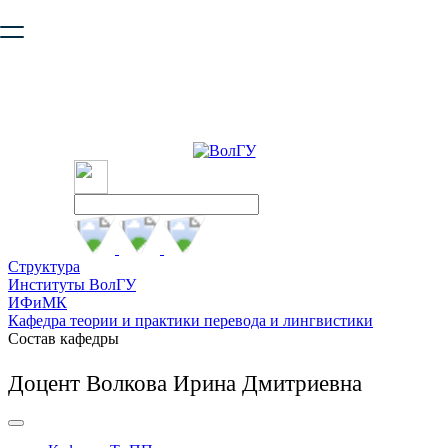
Ваш браузер устарел и не обеспечивает полноценную и
безопасную работу с сайтом. Пожалуйста
обновите браузер
,
чтобы улучшить взаимодействие с сайтом.
Структура
Институты ВолГУ
ИФиМК
Кафедра теории и практики перевода и лингвистики
Состав кафедры
Доцент Волкова Ирина Дмитриевна