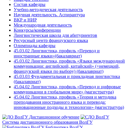
Состав кафедры
Учебно-методическая деятельность
Научная деятельность. Аспирантура
ВКР и НИР
Международная деятельность
Конкурсы/конференции
Лингвистическая школа для абитуриентов
Ресурсный центр французского языка
Олимпиады кафедры
45.03.02 Лингвистика, профиль «Перевод и
иностранные языки»(бакалавриат)
45.03.02 Лингвистика, профиль «Языки международной
коммуникации: английский, китайский» (+немецкий,
французский языки по выбору) (бакалавриат)
45.03.03 Фундаментальная и прикладная лингвистика
(бакалавриат)
45.04.02 Лингвистика, профиль «Перевод и цифровые
коммуникации в глобальном мире» (магистратура)
45.04.02 Лингвистика, профиль «Теория и методика
преподавания иностранного языка и перевода:
инновационные подходы и технологии» (магистратура)
Дистанционное обучение
Система дистанционного образования ВолГУ
Библиотека ВолГУ