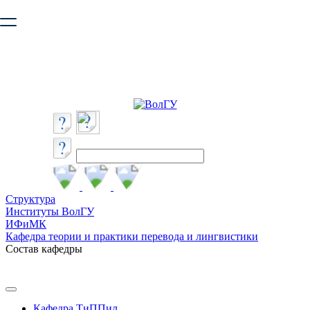
Ваш браузер устарел и не обеспечивает полноценную и
безопасную работу с сайтом. Пожалуйста
обновите браузер
,
чтобы улучшить взаимодействие с сайтом.
Структура
Институты ВолГУ
ИФиМК
Кафедра теории и практики перевода и лингвистики
Состав кафедры
Кафедра ТиППил