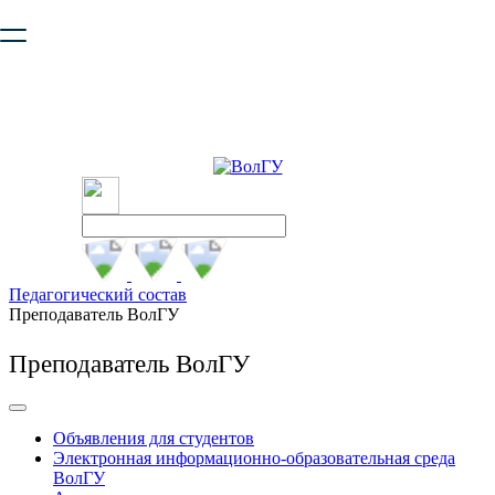
Ваш браузер устарел и не обеспечивает полноценную и
безопасную работу с сайтом. Пожалуйста
обновите браузер
,
чтобы улучшить взаимодействие с сайтом.
Педагогический состав
Преподаватель ВолГУ
Преподаватель ВолГУ
Объявления для студентов
Электронная информационно-образовательная среда
ВолГУ