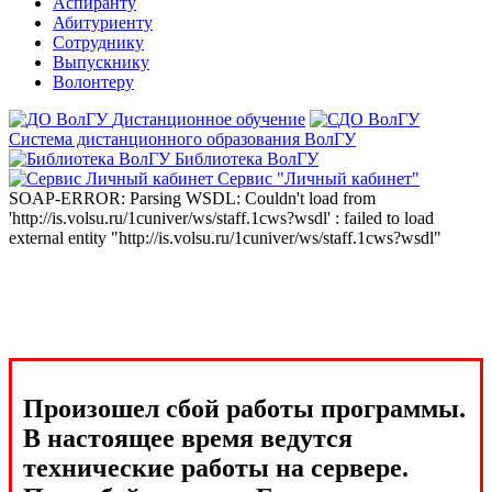
Аспиранту
Абитуриенту
Сотруднику
Выпускнику
Волонтеру
Дистанционное обучение
Система дистанционного образования ВолГУ
Библиотека ВолГУ
Сервис "Личный кабинет"
SOAP-ERROR: Parsing WSDL: Couldn't load from
'http://is.volsu.ru/1cuniver/ws/staff.1cws?wsdl' : failed to load
external entity "http://is.volsu.ru/1cuniver/ws/staff.1cws?wsdl"
Произошел сбой работы программы.
В настоящее время ведутся
технические работы на сервере.