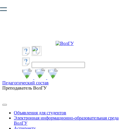
Ваш браузер устарел и не обеспечивает полноценную и
безопасную работу с сайтом. Пожалуйста
обновите браузер
,
чтобы улучшить взаимодействие с сайтом.
Педагогический состав
Преподаватель ВолГУ
Объявления для студентов
Электронная информационно-образовательная среда
ВолГУ
Аспиранту