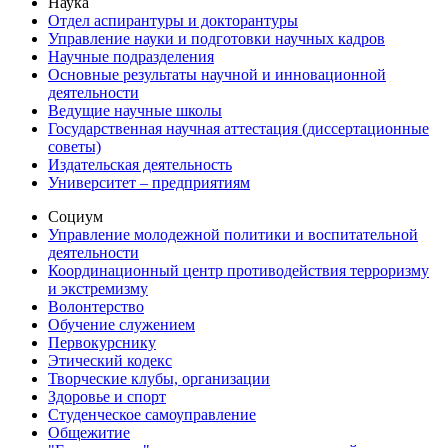
Наука
Отдел аспирантуры и докторантуры
Управление науки и подготовки научных кадров
Научные подразделения
Основные результаты научной и инновационной
деятельности
Ведущие научные школы
Государственная научная аттестация (диссертационные
советы)
Издательская деятельность
Университет – предприятиям
Социум
Управление молодежной политики и воспитательной
деятельности
Координационный центр противодействия терроризму
и экстремизму
Волонтерство
Обучение служением
Первокурснику
Этический кодекс
Творческие клубы, организации
Здоровье и спорт
Студенческое самоуправление
Общежитие