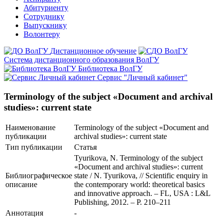
Абитуриенту
Сотруднику
Выпускнику
Волонтеру
Дистанционное обучение
Система дистанционного образования ВолГУ
Библиотека ВолГУ
Сервис "Личный кабинет"
Terminology of the subject «Document and archival
studies»: current state
Наименование
Terminology of the subject «Document and
публикации
archival studies»: current state
Тип публикации
Статья
Tyurikova, N. Terminology of the subject
«Document and archival studies»: current
Библиографическое
state / N. Tyurikova, // Scientific enquiry in
описание
the contemporary world: theoretical basiсs
and innovative approach. – FL, USA : L&L
Publishing, 2012. – P. 210–211
Аннотация
-