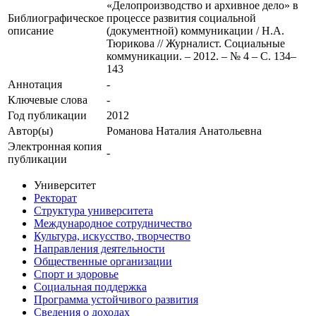
«Делопроизводство и архивное дело» в
Библиографическое
процессе развития социальной
описание
(документной) коммуникации / Н.А.
Тюрикова // Журналист. Социальные
коммуникации. – 2012. – № 4 – С. 134–
143
Аннотация
-
Ключевые cлова
-
Год публикации
2012
Автор(ы)
Романова Наталия Анатольевна
Электронная копия
-
публикации
Университет
Ректорат
Структура университета
Международное сотрудничество
Культура, искусство, творчество
Направления деятельности
Общественные организации
Спорт и здоровье
Социальная поддержка
Программа устойчивого развития
Сведения о доходах