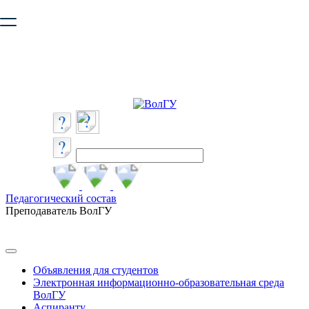
Ваш браузер устарел и не обеспечивает полноценную и
безопасную работу с сайтом. Пожалуйста
обновите браузер
,
чтобы улучшить взаимодействие с сайтом.
Педагогический состав
Преподаватель ВолГУ
Объявления для студентов
Электронная информационно-образовательная среда
ВолГУ
Аспиранту