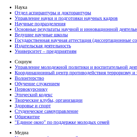
Наука
Отдел аспирантуры и докторантуры
Управление науки и подготовки научных кадров
Научные подразделения
Основные результаты научной и инновационной деятель
Ведущие научные школы
Государственная научная аттестация (диссертационные с
Издательская деятельность
Университет – предприятиям
Социум
Управление молодежной политики и воспитательной дея
Координационный центр противодействия терроризму и 
Волонтерство
Обучение служением
Первокурснику
Этический кодекс
Творческие клубы, организации
Здоровье и спорт
Студенческое самоуправление
Общежитие
"Единое окно" по поддержке молодых семей
Медиа