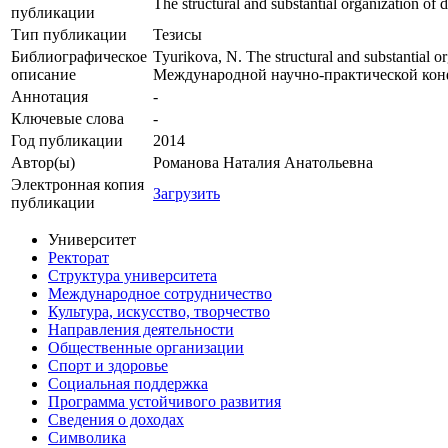
The structural and substantial organization of 
публикации
Тип публикации
Тезисы
Библиографическое
Tyurikova, N. The structural and substantial 
описание
Международной научно-практической конфере
Аннотация
-
Ключевые cлова
-
Год публикации
2014
Автор(ы)
Романова Наталия Анатольевна
Электронная копия
Загрузить
публикации
Университет
Ректорат
Структура университета
Международное сотрудничество
Культура, искусство, творчество
Направления деятельности
Общественные организации
Спорт и здоровье
Социальная поддержка
Программа устойчивого развития
Сведения о доходах
Символика