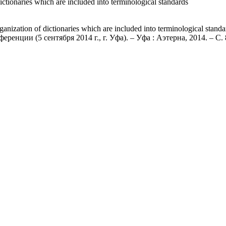
dictionaries which are included into terminological standards
organization of dictionaries which are included into terminological st
нции (5 сентября 2014 г., г. Уфа). – Уфа : Аэтерна, 2014. – С.