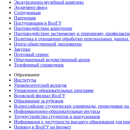
Экскурсионно-музейный комплекс
Эндаумент-фонд
Сотрудникам
Партнерам
Поступающим в ВолГУ
Противодействие коррупции
Противодействие экстремизму и терроризму, профилакти
Политика в отношении обработки персональных данных
Центр общественной дипломатии
Закупки
Почтовый сервис
Объединенный ведомственный архив
Телефонный справочник
Образование
Институты
Университетский колледж
Управление образовательных программ
Волжский филиал ВолГУ
Образование за рубежом
Всероссийские студенческие олимпиады, проводимые на
Информационно-образовательные ресурсы
Трудоустройство студентов и выпускников
Информация о доступности высшего образования для ин
Перевод в ВолГУ на бюджет