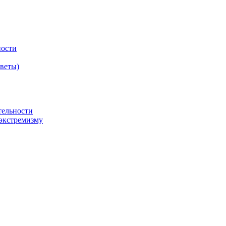
ности
оветы)
тельности
экстремизму