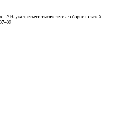
andards // Наука третьего тысячелетия : сборник статей
 87–89