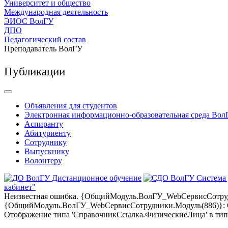
Университет и общество
Международная деятельность
ЭИОС ВолГУ
ДПО
Педагогический состав
Преподаватель ВолГУ
Публикации
Объявления для студентов
Электронная информационно-образовательная среда Вол
Аспиранту
Абитуриенту
Сотруднику
Выпускнику
Волонтеру
Дистанционное обучение
Система
кабинет"
Неизвестная ошибка. {ОбщийМодуль.ВолГУ_WebСервисСотрудни
{ОбщийМодуль.ВолГУ_WebСервисСотрудники.Модуль(886)}: Оши
Отображение типа 'СправочникСсылка.ФизическиеЛица' в тип '