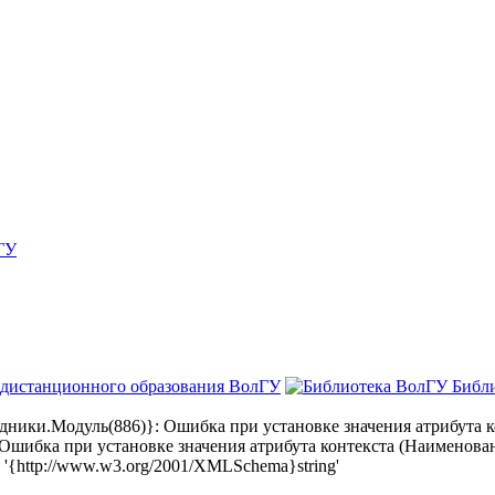
ГУ
 дистанционного образования ВолГУ
Библ
ки.Модуль(886)}: Ошибка при установке значения атрибута ко
бка при установке значения атрибута контекста (Наименовани
{http://www.w3.org/2001/XMLSchema}string'