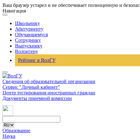
Ваш браузер устарел и не обеспечивает полноценную и безопа
Навигация
Школьнику
Абитуриенту
Обучающемуся
Сотруднику
Выпускнику
Волонтеру
Рейтинг в ВолГУ
Сведения об образовательной организации
Сервис "Личный кабинет"
Центр тестирования иностранных граждан
Документы приемной комиссии
Образование
Наука