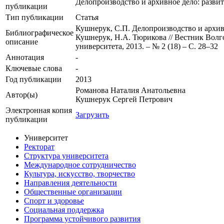
Делопроизводство и архивное дело: разви
публикации
Тип публикации
Статья
Кушнерук, С.П. Делопроизводство и архив
Библиографическое
Кушнерук, Н.А. Тюрикова // Вестник Волго
описание
университета, 2013. – № 2 (18) – С. 28–32
Аннотация
-
Ключевые cлова
-
Год публикации
2013
Романова Наталия Анатольевна
Автор(ы)
Кушнерук Сергей Петрович
Электронная копия
Загрузить
публикации
Университет
Ректорат
Структура университета
Международное сотрудничество
Культура, искусство, творчество
Направления деятельности
Общественные организации
Спорт и здоровье
Социальная поддержка
Программа устойчивого развития