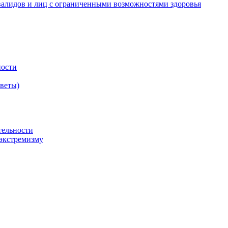
валидов и лиц с ограниченными возможностями здоровья
ности
оветы)
тельности
экстремизму