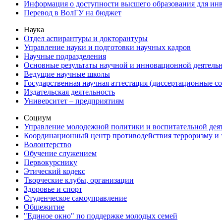
Информация о доступности высшего образования для ин
Перевод в ВолГУ на бюджет
Наука
Отдел аспирантуры и докторантуры
Управление науки и подготовки научных кадров
Научные подразделения
Основные результаты научной и инновационной деятель
Ведущие научные школы
Государственная научная аттестация (диссертационные с
Издательская деятельность
Университет – предприятиям
Социум
Управление молодежной политики и воспитательной дея
Координационный центр противодействия терроризму и 
Волонтерство
Обучение служением
Первокурснику
Этический кодекс
Творческие клубы, организации
Здоровье и спорт
Студенческое самоуправление
Общежитие
"Единое окно" по поддержке молодых семей