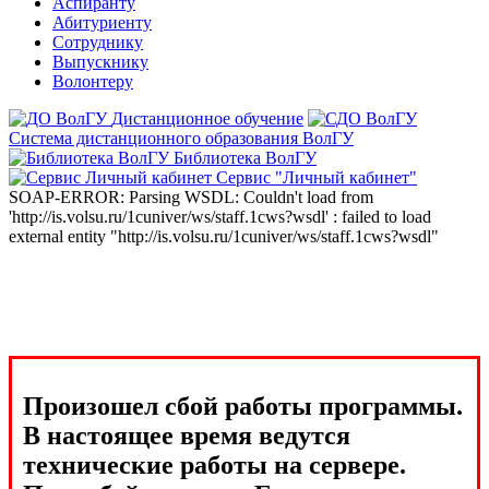
Аспиранту
Абитуриенту
Сотруднику
Выпускнику
Волонтеру
Дистанционное обучение
Система дистанционного образования ВолГУ
Библиотека ВолГУ
Сервис "Личный кабинет"
SOAP-ERROR: Parsing WSDL: Couldn't load from
'http://is.volsu.ru/1cuniver/ws/staff.1cws?wsdl' : failed to load
external entity "http://is.volsu.ru/1cuniver/ws/staff.1cws?wsdl"
Произошел сбой работы программы.
В настоящее время ведутся
технические работы на сервере.