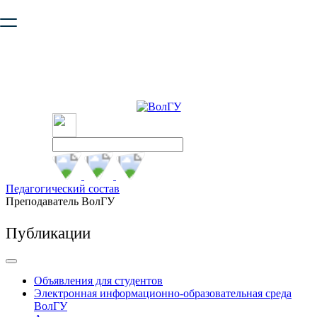
Ваш браузер устарел и не обеспечивает полноценную и
безопасную работу с сайтом. Пожалуйста
обновите браузер
,
чтобы улучшить взаимодействие с сайтом.
Педагогический состав
Преподаватель ВолГУ
Публикации
Объявления для студентов
Электронная информационно-образовательная среда
ВолГУ