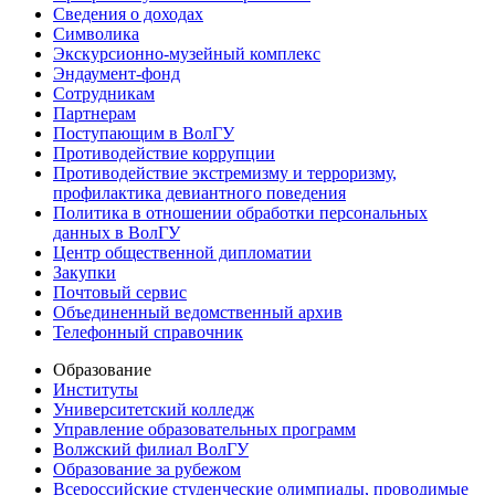
Сведения о доходах
Символика
Экскурсионно-музейный комплекс
Эндаумент-фонд
Сотрудникам
Партнерам
Поступающим в ВолГУ
Противодействие коррупции
Противодействие экстремизму и терроризму,
профилактика девиантного поведения
Политика в отношении обработки персональных
данных в ВолГУ
Центр общественной дипломатии
Закупки
Почтовый сервис
Объединенный ведомственный архив
Телефонный справочник
Образование
Институты
Университетский колледж
Управление образовательных программ
Волжский филиал ВолГУ
Образование за рубежом
Всероссийские студенческие олимпиады, проводимые