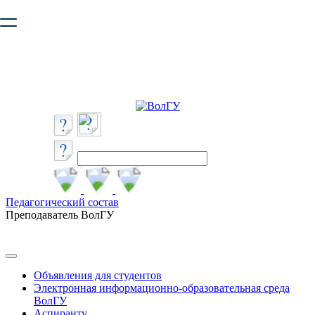
Ваш браузер устарел и не обеспечивает полноценную и
безопасную работу с сайтом. Пожалуйста
обновите браузер
,
чтобы улучшить взаимодействие с сайтом.
Педагогический состав
Преподаватель ВолГУ
Объявления для студентов
Электронная информационно-образовательная среда
ВолГУ
Аспиранту