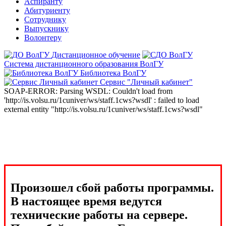
Аспиранту
Абитуриенту
Сотруднику
Выпускнику
Волонтеру
Дистанционное обучение
Система дистанционного образования ВолГУ
Библиотека ВолГУ
Сервис "Личный кабинет"
SOAP-ERROR: Parsing WSDL: Couldn't load from
'http://is.volsu.ru/1cuniver/ws/staff.1cws?wsdl' : failed to load
external entity "http://is.volsu.ru/1cuniver/ws/staff.1cws?wsdl"
Произошел сбой работы программы.
В настоящее время ведутся
технические работы на сервере.