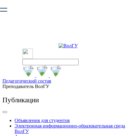
Ваш браузер устарел и не обеспечивает полноценную и
безопасную работу с сайтом. Пожалуйста
обновите браузер
,
чтобы улучшить взаимодействие с сайтом.
Педагогический состав
Преподаватель ВолГУ
Публикации
Объявления для студентов
Электронная информационно-образовательная среда
ВолГУ