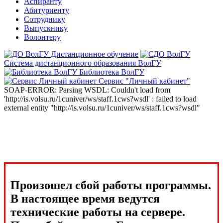
Аспиранту
Абитуриенту
Сотруднику
Выпускнику
Волонтеру
Дистанционное обучение
Система дистанционного образования ВолГУ
Библиотека ВолГУ
Сервис "Личный кабинет"
SOAP-ERROR: Parsing WSDL: Couldn't load from
'http://is.volsu.ru/1cuniver/ws/staff.1cws?wsdl' : failed to load
external entity "http://is.volsu.ru/1cuniver/ws/staff.1cws?wsdl"
Произошел сбой работы программы.
В настоящее время ведутся
технические работы на сервере.