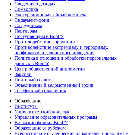
Сведения о доходах
Символика
Экскурсионно-музейный комплекс
Эндаумент-фонд
Сотрудникам
Партнерам
Поступающим в ВолГУ
Противодействие коррупции
Противодействие экстремизму и терроризму,
профилактика девиантного поведения
Политика в отношении обработки персональных
данных в ВолГУ
Центр общественной дипломатии
Закупки
Почтовый сервис
Объединенный ведомственный архив
Телефонный справочник
Образование
Институты
Университетский колледж
Управление образовательных программ
Волжский филиал ВолГУ
Образование за рубежом
Всероссийские студенческие олимпиады, проводимые