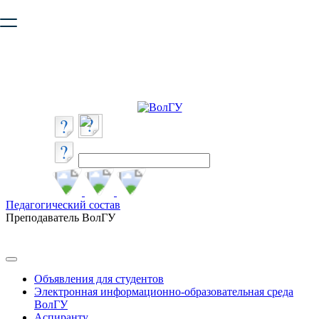
Ваш браузер устарел и не обеспечивает полноценную и
безопасную работу с сайтом. Пожалуйста
обновите браузер
,
чтобы улучшить взаимодействие с сайтом.
Педагогический состав
Преподаватель ВолГУ
Объявления для студентов
Электронная информационно-образовательная среда
ВолГУ
Аспиранту