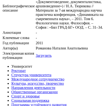
«Документоведение, документалистика,
Библиографическое
архивоведение») / Н.А. Тюрикова //
описание
Материали за 7-ая международна научна
практична конференция, «Динамиката на
съвременната наука», – 2011. Том 6.
Филологични науки. Философия. –
София : «Бял ГРАД-БГ» ООД. – С. 31–34.
Аннотация
-
Ключевые cлова
-
Год публикации
2011
Автор(ы)
Романова Наталия Анатольевна
Электронная копия
Загрузить
публикации
Университет
Ректорат
Структура университета
Международное сотрудничество
Культура, искусство, творчество
Направления деятельности
Общественные организации
Спорт и здоровье
Социальная поддержка
Программа устойчивого развития