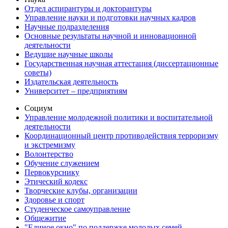
Отдел аспирантуры и докторантуры
Управление науки и подготовки научных кадров
Научные подразделения
Основные результаты научной и инновационной
деятельности
Ведущие научные школы
Государственная научная аттестация (диссертационные
советы)
Издательская деятельность
Университет – предприятиям
Социум
Управление молодежной политики и воспитательной
деятельности
Координационный центр противодействия терроризму
и экстремизму
Волонтерство
Обучение служением
Первокурснику
Этический кодекс
Творческие клубы, организации
Здоровье и спорт
Студенческое самоуправление
Общежитие
"Единое окно" по поддержке молодых семей