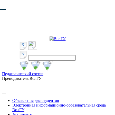
Ваш браузер устарел и не обеспечивает полноценную и
безопасную работу с сайтом. Пожалуйста
обновите браузер
,
чтобы улучшить взаимодействие с сайтом.
Педагогический состав
Преподаватель ВолГУ
Объявления для студентов
Электронная информационно-образовательная среда
ВолГУ
Аспиранту