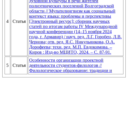
духовной культуры в речи жителей
полиэтнических поселений Волгоградской
области // Мультилингвизм как социальный
контекст языка: проблемы и перспективы
4
Статья
[Электронный ресурс]: сборник научных
статей по итогам работы IV Международной
научной конференции (14–15 ноября 2024
года, г. Армавир) / науч. ред. Л.Г. Горобец, Л.В.
Чернова; отв. ред. Я.С. Никульникова, О.А.
Дорофеева; техн. ред. М.П. Евдокимова. –
Киров : Изд-во МЦИТО, 2024. – С. 87-91.
Особенности организации проектной
5
Статья
деятельности студентов-филологов //
Филологическое образование: традиции и