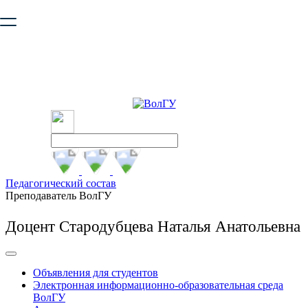
Ваш браузер устарел и не обеспечивает полноценную и
безопасную работу с сайтом. Пожалуйста
обновите браузер
,
чтобы улучшить взаимодействие с сайтом.
Педагогический состав
Преподаватель ВолГУ
Доцент Стародубцева Наталья Анатольевна
Объявления для студентов
Электронная информационно-образовательная среда
ВолГУ