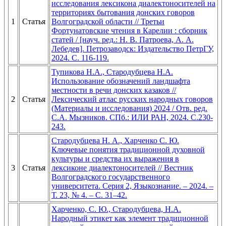
исследования лексикона диалектоносителей на
территориях бытования донских говоров
1
Статья
Волгоградской области // Третьи
Фортунатовские чтения в Карелии : сборник
статей / [науч. ред.: Н. В. Патроева, А. А.
Лебедев]. Петрозаводск: Издательство ПетрГУ,
2024. С. 116-119.
Тупикова Н.А., Стародубцева Н.А.
Использование обозначений ландшафта
местности в речи донских казаков //
2
Статья
Лексический атлас русских народных говоров
(Материалы и исследования) 2024 / Отв. ред.
С.А. Мызников. СПб.: ИЛИ РАН, 2024. С.230-
243.
Стародубцева Н. А., Харченко С. Ю.
Ключевые понятия традиционной духовной
культуры и средства их выражения в
3
Статья
лексиконе диалектоносителей // Вестник
Волгоградского государственного
университета. Серия 2, Языкознание. – 2024. –
Т. 23, № 4. – С. 31–42.
Харченко, С. Ю., Стародубцева, Н.А.
Народный этикет как элемент традиционной