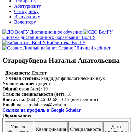
Аспиранту
Абитуриенту
Сотруднику
Выпускнику
Волонтеру
Дистанционное обучение
Система дистанционного образования ВолГУ
Библиотека ВолГУ
Сервис "Личный кабинет"
Стародубцева Наталья Анатольевна
Должность:
Доцент
Ученая степень:
кандидат филологических наук
Ученое звание:
Доцент
Общий стаж (лет):
19
Стаж по специальности (лет):
18
Контакты:
(8442) 46-02-68, 1615 (внутренний)
Email:
na_starodubceva@volsu.ru
Ссылка на профиль в Google Scholar
Образование:
Уровень
Дата
Квалификация
Специальность
образования
получения