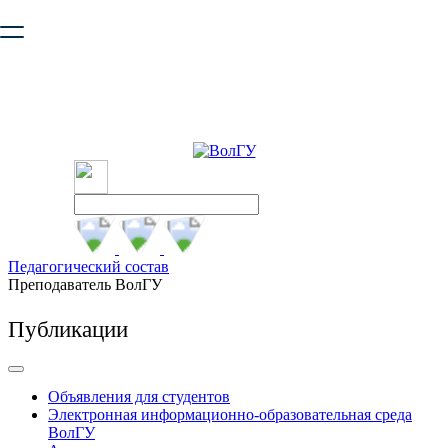
Ваш браузер устарел и не обеспечивает полноценную и
безопасную работу с сайтом. Пожалуйста
обновите браузер
,
чтобы улучшить взаимодействие с сайтом.
Педагогический состав
Преподаватель ВолГУ
Публикации
Объявления для студентов
Электронная информационно-образовательная среда
ВолГУ