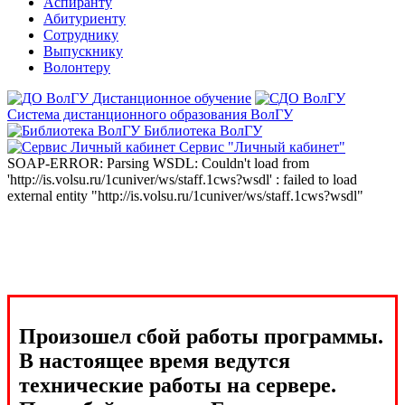
Аспиранту
Абитуриенту
Сотруднику
Выпускнику
Волонтеру
Дистанционное обучение
Система дистанционного образования ВолГУ
Библиотека ВолГУ
Сервис "Личный кабинет"
SOAP-ERROR: Parsing WSDL: Couldn't load from
'http://is.volsu.ru/1cuniver/ws/staff.1cws?wsdl' : failed to load
external entity "http://is.volsu.ru/1cuniver/ws/staff.1cws?wsdl"
Произошел сбой работы программы.
В настоящее время ведутся
технические работы на сервере.