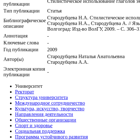
Стилистическое использование глаголов э
публикации
Тип публикации
Статья
Стародубцева Н.А. Стилистическое исполь
Библиографическое
Стародубцева Н.А., Стародубцева А. // Язы
описание
Волгоград: Изд-во ВолГУ, 2009. – С. 306–3
Аннотация
-
Ключевые cлова
-
Год публикации
2009
Стародубцева Наталья Анатольевна
Автор(ы)
Стародубцева А.А.
Электронная копия
-
публикации
Университет
Ректорат
Структура университета
Международное сотрудничество
Культура, искусство, творчество
Направления деятельности
Общественные организации
Спорт и здоровье
Социальная поддержка
Программа устойчивого развития