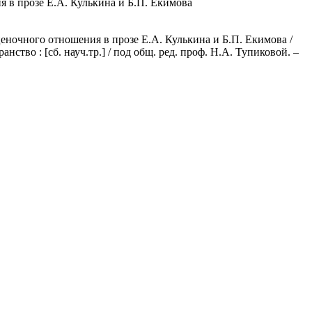
 в прозе Е.А. Кулькина и Б.П. Екимова
ночного отношения в прозе Е.А. Кулькина и Б.П. Екимова /
ство : [сб. науч.тр.] / под общ. ред. проф. Н.А. Тупиковой. –