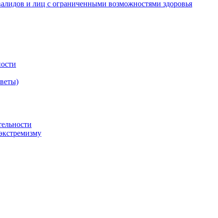
валидов и лиц с ограниченными возможностями здоровья
ности
оветы)
тельности
экстремизму