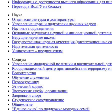
Информация о доступности высшего образования для ин
Перевод в ВолГУ на бюджет
Наука
Отдел аспирантуры и докторантуры
Управление науки и подготовки научных кадров
Научные подразделения
Основные результаты научной и инновационной деятель
Ведущие научные школы
Государственная научная аттестация (диссертационные с
Издательская деятельность
Университет – предприятиям
Социум
Управление молодежной политики и воспитательной дея
Координационный центр противодействия терроризму и 
Волонтерство
Обучение служением
Первокурснику
Этический кодекс
Творческие клубы, организации
Здоровье и спорт
Студенческое самоуправление
Общежитие
"Единое окно" по поддержке молодых семей