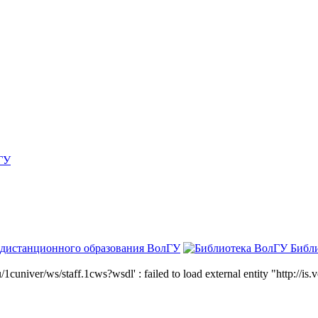
ГУ
 дистанционного образования ВолГУ
Библ
niver/ws/staff.1cws?wsdl' : failed to load external entity "http://is.