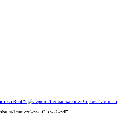
иотека ВолГУ
Сервис "Личный
volsu.ru/1cuniver/ws/staff.1cws?wsdl"