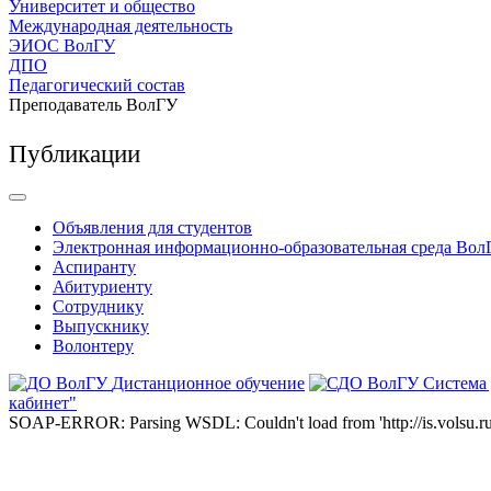
Университет и общество
Международная деятельность
ЭИОС ВолГУ
ДПО
Педагогический состав
Преподаватель ВолГУ
Публикации
Объявления для студентов
Электронная информационно-образовательная среда Вол
Аспиранту
Абитуриенту
Сотруднику
Выпускнику
Волонтеру
Дистанционное обучение
Система
кабинет"
SOAP-ERROR: Parsing WSDL: Couldn't load from 'http://is.volsu.ru/1cu