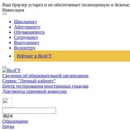
Ваш браузер устарел и не обеспечивает полноценную и безопа
Навигация
Школьнику
Абитуриенту
Обучающемуся
Сотруднику
Выпускнику
Волонтеру
Рейтинг в ВолГУ
Сведения об образовательной организации
Сервис "Личный кабинет"
Центр тестирования иностранных граждан
Документы приемной комиссии
Образование
Наука