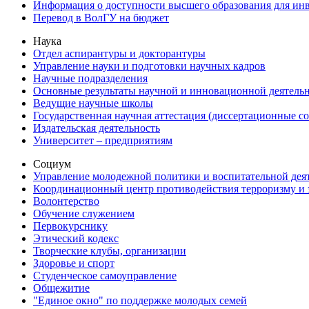
Информация о доступности высшего образования для ин
Перевод в ВолГУ на бюджет
Наука
Отдел аспирантуры и докторантуры
Управление науки и подготовки научных кадров
Научные подразделения
Основные результаты научной и инновационной деятель
Ведущие научные школы
Государственная научная аттестация (диссертационные с
Издательская деятельность
Университет – предприятиям
Социум
Управление молодежной политики и воспитательной дея
Координационный центр противодействия терроризму и 
Волонтерство
Обучение служением
Первокурснику
Этический кодекс
Творческие клубы, организации
Здоровье и спорт
Студенческое самоуправление
Общежитие
"Единое окно" по поддержке молодых семей