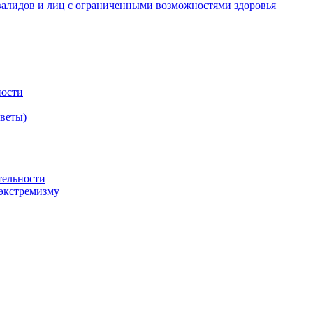
валидов и лиц с ограниченными возможностями здоровья
ности
оветы)
тельности
экстремизму