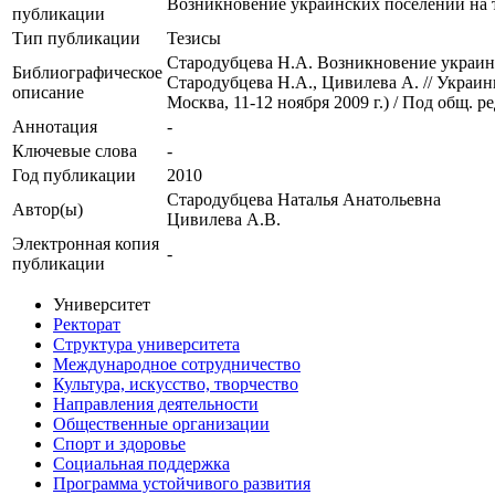
Возникновение украинских поселений на 
публикации
Тип публикации
Тезисы
Стародубцева Н.А. Возникновение украин
Библиографическое
Стародубцева Н.А., Цивилева А. // Украин
описание
Москва, 11-12 ноября 2009 г.) / Под общ.
Аннотация
-
Ключевые cлова
-
Год публикации
2010
Стародубцева Наталья Анатольевна
Автор(ы)
Цивилева А.В.
Электронная копия
-
публикации
Университет
Ректорат
Структура университета
Международное сотрудничество
Культура, искусство, творчество
Направления деятельности
Общественные организации
Спорт и здоровье
Социальная поддержка
Программа устойчивого развития