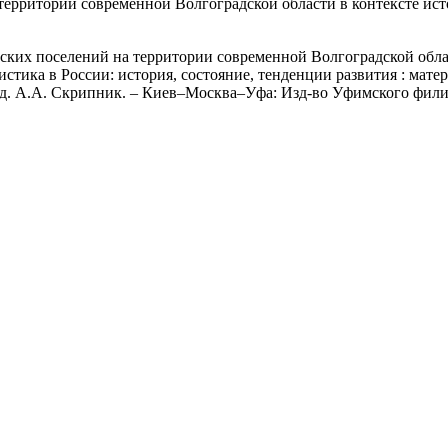
территории современной Волгоградской области в контексте и
ских поселений на территории современной Волгоградской обла
истика в России: история, состояние, тенденции развития : ма
 ред. А.А. Скрипник. – Киев–Москва–Уфа: Изд-во Уфимского фили