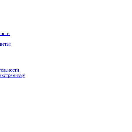
ности
оветы)
тельности
экстремизму