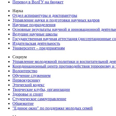
Перевод в ВолГУ на бюджет
Наука
Отдел аспирантуры и докторантуры
Управление науки и подготовки научных кадров
Научные подразделения
Основные результаты научной и инновационной деятель
Ведущие научные школы
Государственная научная аттестация (диссертационные с
Издательская деятельность
Университет – предприятиям
Социум
Управление молодежной политики и воспитательной дея
Координационный центр противодействия терроризму и 
Волонтерство
Обучение служением
Первокурснику
Этический кодекс
Творческие клубы, организации
Здоровье и спорт
Студенческое самоуправление
Общежитие
"Единое окно" по поддержке молодых семей