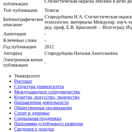
Cтилистическая окраска лексики в речи д
публикации
Тип публикации
Тезисы
Стародубцева Н.А. Cтилистическая окраск
Библиографическое
технологии: материалы Междунар. науч.-пра
описание
ред. проф. Е.В. Брысиной. – Волгоград: Из
Аннотация
-
Ключевые cлова
-
Год публикации
2012
Автор(ы)
Стародубцева Наталья Анатольевна
Электронная копия
-
публикации
Университет
Ректорат
Структура университета
Международное сотрудничество
Культура, искусство, творчество
Направления деятельности
Общественные организации
Спорт и здоровье
Социальная поддержка
Программа устойчивого развития
Сведения о доходах