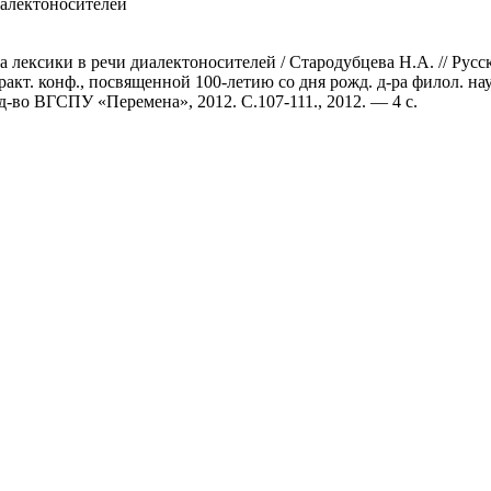
иалектоносителей
а лексики в речи диалектоносителей / Стародубцева Н.А. // Ру
кт. конф., посвященной 100-летию со дня рожд. д-ра филол. наук
д-во ВГСПУ «Перемена», 2012. С.107-111., 2012. — 4 с.