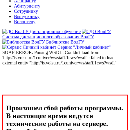
Аспиранту
Абитуриенту
Сотруднику
Выпускнику
Волонтеру
Дистанционное обучение
Система дистанционного образования ВолГУ
Библиотека ВолГУ
Сервис "Личный кабинет"
SOAP-ERROR: Parsing WSDL: Couldn't load from
'http://is.volsu.ru/1cuniver/ws/staff.1cws?wsdl' : failed to load
external entity "http://is.volsu.ru/1cuniver/ws/staff.1cws?wsdl"
Произошел сбой работы программы.
В настоящее время ведутся
технические работы на сервере.