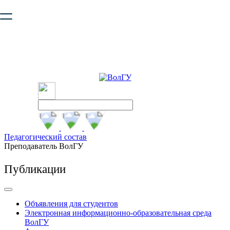
Ваш браузер устарел и не обеспечивает полноценную и
безопасную работу с сайтом. Пожалуйста
обновите браузер
,
чтобы улучшить взаимодействие с сайтом.
Педагогический состав
Преподаватель ВолГУ
Публикации
Объявления для студентов
Электронная информационно-образовательная среда
ВолГУ