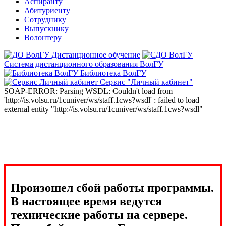
Аспиранту
Абитуриенту
Сотруднику
Выпускнику
Волонтеру
Дистанционное обучение
Система дистанционного образования ВолГУ
Библиотека ВолГУ
Сервис "Личный кабинет"
SOAP-ERROR: Parsing WSDL: Couldn't load from
'http://is.volsu.ru/1cuniver/ws/staff.1cws?wsdl' : failed to load
external entity "http://is.volsu.ru/1cuniver/ws/staff.1cws?wsdl"
Произошел сбой работы программы.
В настоящее время ведутся
технические работы на сервере.