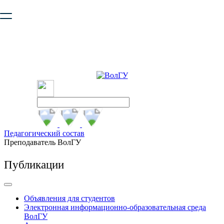
Ваш браузер устарел и не обеспечивает полноценную и
безопасную работу с сайтом. Пожалуйста
обновите браузер
,
чтобы улучшить взаимодействие с сайтом.
Педагогический состав
Преподаватель ВолГУ
Публикации
Объявления для студентов
Электронная информационно-образовательная среда
ВолГУ