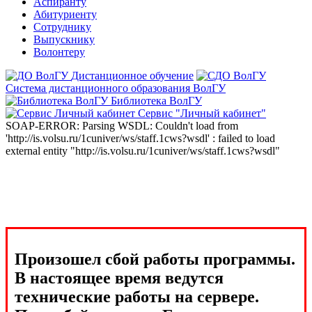
Аспиранту
Абитуриенту
Сотруднику
Выпускнику
Волонтеру
Дистанционное обучение
Система дистанционного образования ВолГУ
Библиотека ВолГУ
Сервис "Личный кабинет"
SOAP-ERROR: Parsing WSDL: Couldn't load from
'http://is.volsu.ru/1cuniver/ws/staff.1cws?wsdl' : failed to load
external entity "http://is.volsu.ru/1cuniver/ws/staff.1cws?wsdl"
Произошел сбой работы программы.
В настоящее время ведутся
технические работы на сервере.