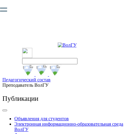
Ваш браузер устарел и не обеспечивает полноценную и
безопасную работу с сайтом. Пожалуйста
обновите браузер
,
чтобы улучшить взаимодействие с сайтом.
Педагогический состав
Преподаватель ВолГУ
Публикации
Объявления для студентов
Электронная информационно-образовательная среда
ВолГУ