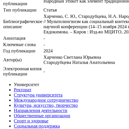
Народный этикет как элемент традиционн
публикации
Тип публикации
Статья
Харченко, С. Ю., Стародубцева, Н.А. Нар
Библиографическое
// Мультилингвизм как социальный контек
описание
научной конференции (14–15 ноября 2024 год
Евдокимова. – Киров : Изд-во МЦИТО, 2024
Аннотация
-
Ключевые cлова
-
Год публикации
2024
Харченко Светлана Юрьевна
Автор(ы)
Стародубцева Наталья Анатольевна
Электронная копия
-
публикации
Университет
Ректорат
Структура университета
Международное сотрудничество
Культура, искусство, творчество
Направления деятельности
Общественные организации
Спорт и здоровье
Социальная поддержка