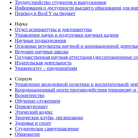
Трудоустройство студентов и выпускников
Информация о доступности высшего образования для ин
Перевод в ВолГУ на бюджет
Наука
Отдел аспирантуры и докторантуры
Управление науки и подготовки научных кадров
Научные подразделения
Основные результаты научной и инновационной деятель
Ведущие научные школы
Государственная научная аттестация (диссертационные с
Издательская деятельность
Университет – предприятиям
Социум
Управление молодежной политики и воспитательной дея
Координационный центр противодействия терроризму и 
Волонтерство
Обучение служением
Первокурснику
Этический кодекс
Творческие клубы, организации
Здоровье и спорт
Студенческое самоуправление
Общежитие