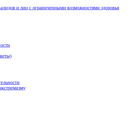
валидов и лиц с ограниченными возможностями здоровья
ности
оветы)
тельности
экстремизму