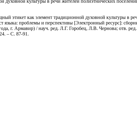
ой духовной культуры в речи жителей полиэтнических поселени
одный этикет как элемент традиционной духовной культуры в р
ст языка: проблемы и перспективы [Электронный ресурс]: сбор
а, г. Армавир) / науч. ред. Л.Г. Горобец, Л.В. Чернова; отв. ре
. – С. 87-91.