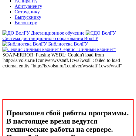
Аспиранту
Абитуриенту
Сотруднику
Выпускнику
Волонтеру
Дистанционное обучение
Система дистанционного образования ВолГУ
Библиотека ВолГУ
Сервис "Личный кабинет"
SOAP-ERROR: Parsing WSDL: Couldn't load from
'http://is.volsu.ru/1cuniver/ws/staff.1cws?wsdl' : failed to load
external entity "http://is.volsu.ru/1cuniver/ws/staff.1cws?wsdl"
Произошел сбой работы программы.
В настоящее время ведутся
технические работы на сервере.