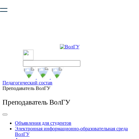
Ваш браузер устарел и не обеспечивает полноценную и
безопасную работу с сайтом. Пожалуйста
обновите браузер
,
чтобы улучшить взаимодействие с сайтом.
Педагогический состав
Преподаватель ВолГУ
Преподаватель ВолГУ
Объявления для студентов
Электронная информационно-образовательная среда
ВолГУ