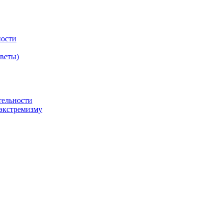
ности
оветы)
тельности
экстремизму