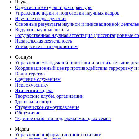
Наука
Отдел аспирантуры и докторантуры
Управление науки и подготовки научных кадров
Научные подразделения
Основные результаты научной и инновационной деятель
Ведущие научные школы
Государственная научная аттестация (диссертационные с
Издательская деятельность
Университет – предприятиям
Социум
Управление молодежной политики и воспитательной дея
Координационный центр противодействия терроризму и 
Волонтерство
Обучение служением
Первокурснику
Этический кодекс
Творческие клубы, организации
Здоровье и спорт
Студенческое самоуправление
Общежитие
"Единое окно" по поддержке молодых семей
Медиа
Управление информационной политики