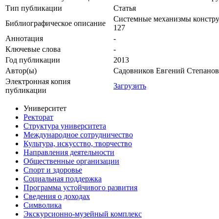
Тип публикации
Статья
Системные механизмы конструир
Библиографическое описание
127
Аннотация
-
Ключевые cлова
-
Год публикации
2013
Автор(ы)
Садовников Евгений Степано
Электронная копия
Загрузить
публикации
Университет
Ректорат
Структура университета
Международное сотрудничество
Культура, искусство, творчество
Направления деятельности
Общественные организации
Спорт и здоровье
Социальная поддержка
Программа устойчивого развития
Сведения о доходах
Символика
Экскурсионно-музейный комплекс