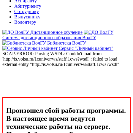
Аспиранту
Абитуриенту
Сотруднику
Выпускнику
Волонтеру
Дистанционное обучение
Система дистанционного образования ВолГУ
Библиотека ВолГУ
Сервис "Личный кабинет"
SOAP-ERROR: Parsing WSDL: Couldn't load from
'http://is.volsu.ru/1cuniver/ws/staff.1cws?wsdl' : failed to load
external entity "http://is.volsu.ru/1cuniver/ws/staff.1cws?wsdl"
Произошел сбой работы программы.
В настоящее время ведутся
технические работы на сервере.