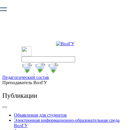
Ваш браузер устарел и не обеспечивает полноценную и
безопасную работу с сайтом. Пожалуйста
обновите браузер
,
чтобы улучшить взаимодействие с сайтом.
Педагогический состав
Преподаватель ВолГУ
Публикации
Объявления для студентов
Электронная информационно-образовательная среда
ВолГУ