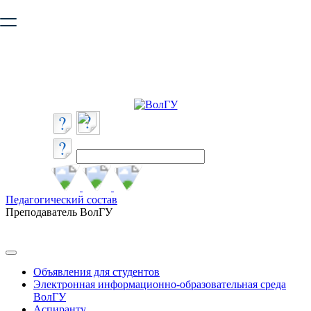
Ваш браузер устарел и не обеспечивает полноценную и
безопасную работу с сайтом. Пожалуйста
обновите браузер
,
чтобы улучшить взаимодействие с сайтом.
Педагогический состав
Преподаватель ВолГУ
Объявления для студентов
Электронная информационно-образовательная среда
ВолГУ
Аспиранту