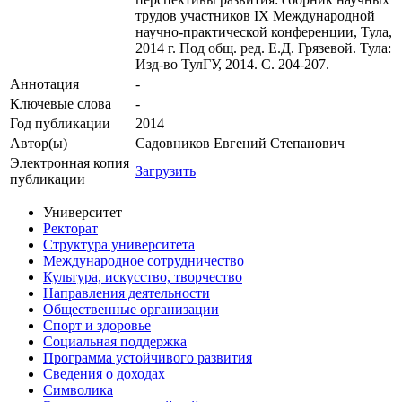
трудов участников IX Международной
научно-практической конференции, Тула,
2014 г. Под общ. ред. Е.Д. Грязевой. Тула:
Изд-во ТулГУ, 2014. С. 204-207.
Аннотация
-
Ключевые cлова
-
Год публикации
2014
Автор(ы)
Садовников Евгений Степанович
Электронная копия
Загрузить
публикации
Университет
Ректорат
Структура университета
Международное сотрудничество
Культура, искусство, творчество
Направления деятельности
Общественные организации
Спорт и здоровье
Социальная поддержка
Программа устойчивого развития
Сведения о доходах
Символика