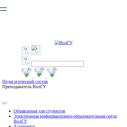
Ваш браузер устарел и не обеспечивает полноценную и
безопасную работу с сайтом. Пожалуйста
обновите браузер
,
чтобы улучшить взаимодействие с сайтом.
Педагогический состав
Преподаватель ВолГУ
Объявления для студентов
Электронная информационно-образовательная среда
ВолГУ
Аспиранту