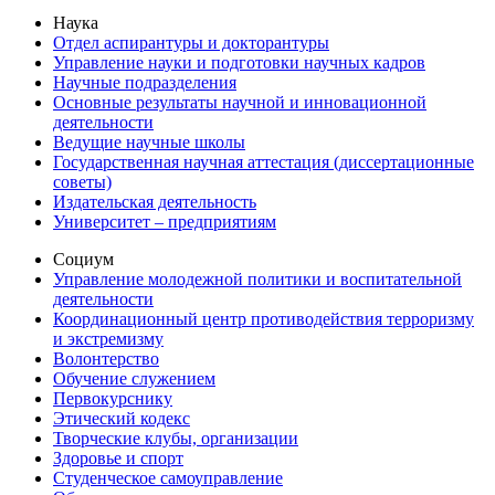
Наука
Отдел аспирантуры и докторантуры
Управление науки и подготовки научных кадров
Научные подразделения
Основные результаты научной и инновационной
деятельности
Ведущие научные школы
Государственная научная аттестация (диссертационные
советы)
Издательская деятельность
Университет – предприятиям
Социум
Управление молодежной политики и воспитательной
деятельности
Координационный центр противодействия терроризму
и экстремизму
Волонтерство
Обучение служением
Первокурснику
Этический кодекс
Творческие клубы, организации
Здоровье и спорт
Студенческое самоуправление