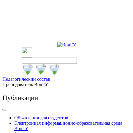
Ваш браузер устарел и не обеспечивает полноценную и
безопасную работу с сайтом. Пожалуйста
обновите браузер
,
чтобы улучшить взаимодействие с сайтом.
Педагогический состав
Преподаватель ВолГУ
Публикации
Объявления для студентов
Электронная информационно-образовательная среда
ВолГУ