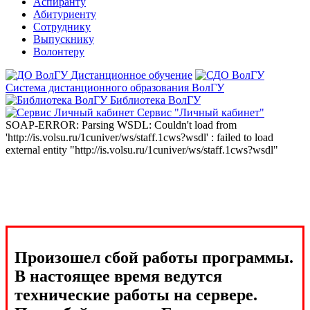
Аспиранту
Абитуриенту
Сотруднику
Выпускнику
Волонтеру
Дистанционное обучение
Система дистанционного образования ВолГУ
Библиотека ВолГУ
Сервис "Личный кабинет"
SOAP-ERROR: Parsing WSDL: Couldn't load from
'http://is.volsu.ru/1cuniver/ws/staff.1cws?wsdl' : failed to load
external entity "http://is.volsu.ru/1cuniver/ws/staff.1cws?wsdl"
Произошел сбой работы программы.
В настоящее время ведутся
технические работы на сервере.