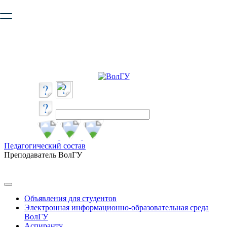
Ваш браузер устарел и не обеспечивает полноценную и
безопасную работу с сайтом. Пожалуйста
обновите браузер
,
чтобы улучшить взаимодействие с сайтом.
Педагогический состав
Преподаватель ВолГУ
Объявления для студентов
Электронная информационно-образовательная среда
ВолГУ
Аспиранту