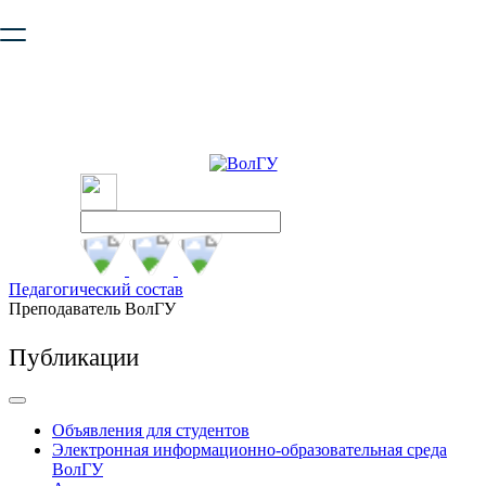
Ваш браузер устарел и не обеспечивает полноценную и
безопасную работу с сайтом. Пожалуйста
обновите браузер
,
чтобы улучшить взаимодействие с сайтом.
Педагогический состав
Преподаватель ВолГУ
Публикации
Объявления для студентов
Электронная информационно-образовательная среда
ВолГУ