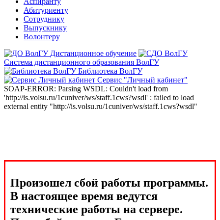
Аспиранту
Абитуриенту
Сотруднику
Выпускнику
Волонтеру
Дистанционное обучение
Система дистанционного образования ВолГУ
Библиотека ВолГУ
Сервис "Личный кабинет"
SOAP-ERROR: Parsing WSDL: Couldn't load from
'http://is.volsu.ru/1cuniver/ws/staff.1cws?wsdl' : failed to load
external entity "http://is.volsu.ru/1cuniver/ws/staff.1cws?wsdl"
Произошел сбой работы программы.
В настоящее время ведутся
технические работы на сервере.