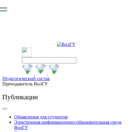
Ваш браузер устарел и не обеспечивает полноценную и
безопасную работу с сайтом. Пожалуйста
обновите браузер
,
чтобы улучшить взаимодействие с сайтом.
Педагогический состав
Преподаватель ВолГУ
Публикации
Объявления для студентов
Электронная информационно-образовательная среда
ВолГУ