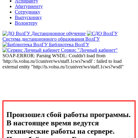
Аспиранту
Абитуриенту
Сотруднику
Выпускнику
Волонтеру
Дистанционное обучение
Система дистанционного образования ВолГУ
Библиотека ВолГУ
Сервис "Личный кабинет"
SOAP-ERROR: Parsing WSDL: Couldn't load from
'http://is.volsu.ru/1cuniver/ws/staff.1cws?wsdl' : failed to load
external entity "http://is.volsu.ru/1cuniver/ws/staff.1cws?wsdl"
Произошел сбой работы программы.
В настоящее время ведутся
технические работы на сервере.