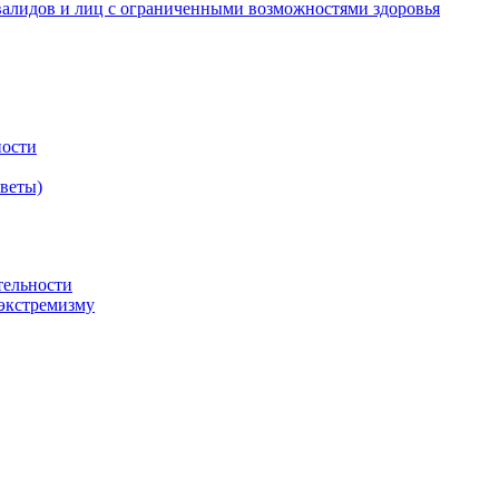
валидов и лиц с ограниченными возможностями здоровья
ности
оветы)
тельности
экстремизму