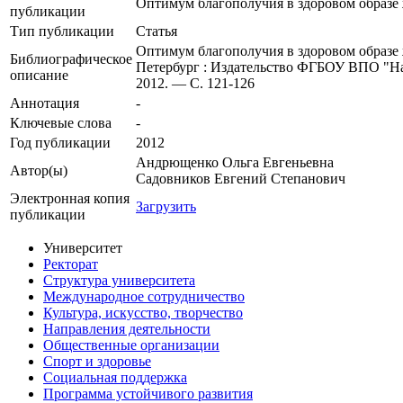
Оптимум благополучия в здоровом образе
публикации
Тип публикации
Статья
Оптимум благополучия в здоровом образе 
Библиографическое
Петербург : Издательство ФГБОУ ВПО "Нац
описание
2012. — С. 121-126
Аннотация
-
Ключевые cлова
-
Год публикации
2012
Андрющенко Ольга Евгеньевна
Автор(ы)
Садовников Евгений Степанович
Электронная копия
Загрузить
публикации
Университет
Ректорат
Структура университета
Международное сотрудничество
Культура, искусство, творчество
Направления деятельности
Общественные организации
Спорт и здоровье
Социальная поддержка
Программа устойчивого развития