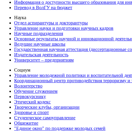
Информация о доступности высшего образования для ин
Перевод в ВолГУ на бюджет
Наука
Отдел аспирантуры и докторантуры
Управление науки и подготовки научных кадров
Научные подразделения
Основные результаты научной и инновационной деятель
Ведущие научные школы
Государственная научная аттестация (диссертационные с
Издательская деятельность
Университет – предприятиям
Социум
Управление молодежной политики и воспитательной дея
Координационный центр противодействия терроризму и 
Волонтерство
Обучение служением
Первокурснику
Этический кодекс
Творческие клубы, организации
Здоровье и спорт
Студенческое самоуправление
Общежитие
"Единое окно" по поддержке молодых семей