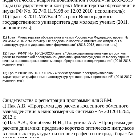
годы (государственный контракт Министерства образования и
науки РФ No. 02.740.11.5198 от 12.03.2010, исполнитель);
10) Грант 3-2011-МУ/ВолГУ - грант Волгоградского
государственного университета для молодых ученых (2011,
исполнитель);
11) Грант
Министерства образования и науки Российской Федерации, проект №
МК-4562.2016.2 "Многомерные предельно короткие оптические импульсы в
наноструктурах с дираковскими фермионами" (
2016-2018
, исполнитель
)
12)
Грант РФФИ No.
16-32-00230
мол_а "
Высокопроизводительные алгоритмы
расчета химической спектральной динамики фотовозбужденных молекулярных
систем на основе рекроссинг-методов броуновского моделирования" (2016-2018,
исполнитель)
13)
Грант РФФИ No.
16-07-01265
А "
Исследование электрофизических
характеристик графеновых наноструктур для сенсорных приложений
" (2016-2017,
исполнитель)
Свидетельства о регистрации программы для ЭВМ:
а) Пак А.В. «Программа для расчета косвенного обменного
взаимодействия в наноразмерных системах» № 2012616264,
2012 г.
б) Пак А.В., Конобеева Н.Н., Полунина А.А. «Программа для
расчета динамики предельно коротких оптических импульсов
в слоистых структурах на основе графена и нитрида бора» №