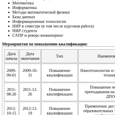
Математика
Информатика
Методы математической физики
Базы данных
Информационные технологии
НИР в семестре (в том числе курсовая работа)
НИР студента
САПР и реверс-инжиниринг
Мероприятия по повышению квалификации:
Дата
Дата
Тип
Наименов
начала
окончания
2009-
2009-10-
Повышение
Нанотехнологии и 
09-01
31
квалификации
техни
Повышение ма
2011-
2011-12-
Повышение
преподавания на
08-26
26
квалификации
ДПО
Применение дис
2012-
2012-12-
Повышение
образовательных 
10-15
19
квалификации