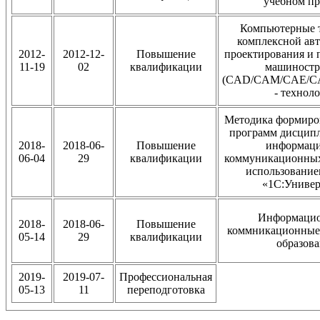
учебном пр
Компьютерные 
комплексной ав
2012-
2012-12-
Повышение
проектирования и 
11-19
02
квалификации
машиностр
(CAD/CAM/CAE/C
- технол
Методика формиро
программ дисципл
2018-
2018-06-
Повышение
информаци
06-04
29
квалификации
коммуникационных
использование
«1С:Универ
Информацио
2018-
2018-06-
Повышение
коммникационные 
05-14
29
квалификации
образов
2019-
2019-07-
Профессиональная
05-13
11
переподготовка