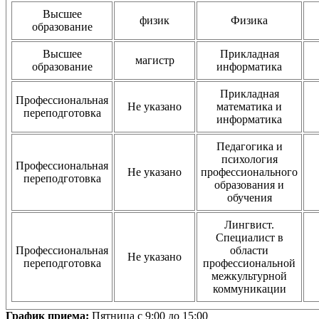
Высшее
физик
Физика
образование
Высшее
Прикладная
магистр
образование
информатика
Прикладная
Профессиональная
Не указано
математика и
переподготовка
информатика
Педагогика и
психология
Профессиональная
Не указано
профессионального
переподготовка
образования и
обучения
Лингвист.
Специалист в
Профессиональная
области
Не указано
переподготовка
профессиональной
межкультурной
коммуникации
График приема:
Пятница с 9:00 до 15:00