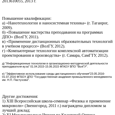
2013610055, 2013 г.
Повышение квалификации:
а) «Нанотехнологии и наносистемная техника» (г. Таганрог,
2009).
б) «Повышение мастерства преподавания на программах
ДПО» (ВолГУ, 2011).
в) «Применение дистанционных образовательных технологий
в учебном процессе» (ВолГУ, 2012).
г) «Компьютерные технологии комплексной автоматизации
проектирования и производства» (г. Самара, СамГТУ, 2012).
д) "Информационные технологии в организационно-методической деятельности
преподавателя вуза"
01.04.2015-15.06.2015 ФГАОУ ВПО "ВолГУ".
е) "Эффективное использование среды дистанционного обучения"
23.05.2016-
01.07.2016
ФГБОУ ДПО "Государственная академия промышленного менеджмента
им. Н.П. Пастухова".
Другие достижения:
1) XIII Всероссийская школа-семинар «Физика и применение
микроволн» (Звенигород, 2011 г.) награждена дипломом за
лучший доклад;
2) XI Международные Чтения по Квантовой Оптике