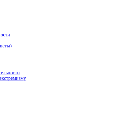
ности
оветы)
тельности
экстремизму