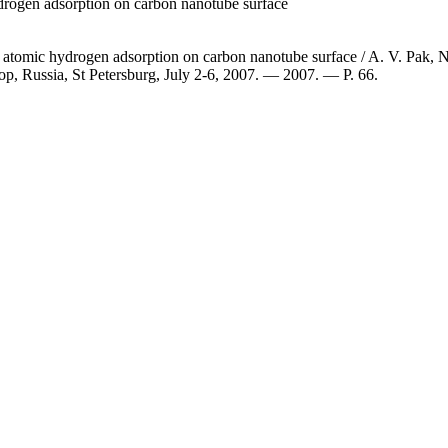
rogen adsorption on carbon nanotube surface
atomic hydrogen adsorption on carbon nanotube surface / A. V. Pak, 
hop, Russia, St Petersburg, July 2-6, 2007. — 2007. — P. 66.