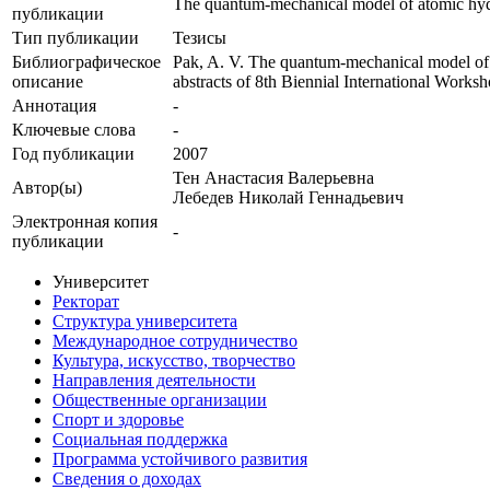
The quantum-mechanical model of atomic hyd
публикации
Тип публикации
Тезисы
Библиографическое
Pak, A. V. The quantum-mechanical model of 
описание
abstracts of 8th Biennial International Works
Аннотация
-
Ключевые cлова
-
Год публикации
2007
Тен Анастасия Валерьевна
Автор(ы)
Лебедев Николай Геннадьевич
Электронная копия
-
публикации
Университет
Ректорат
Структура университета
Международное сотрудничество
Культура, искусство, творчество
Направления деятельности
Общественные организации
Спорт и здоровье
Социальная поддержка
Программа устойчивого развития
Сведения о доходах