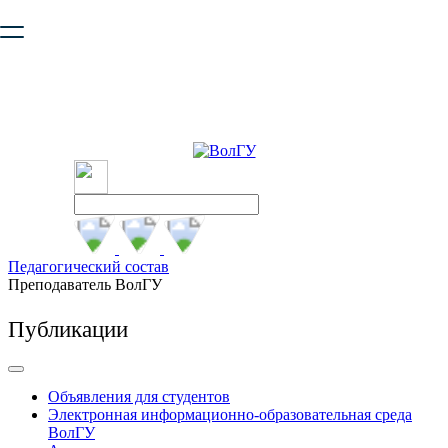
Ваш браузер устарел и не обеспечивает полноценную и
безопасную работу с сайтом. Пожалуйста
обновите браузер
,
чтобы улучшить взаимодействие с сайтом.
Педагогический состав
Преподаватель ВолГУ
Публикации
Объявления для студентов
Электронная информационно-образовательная среда
ВолГУ