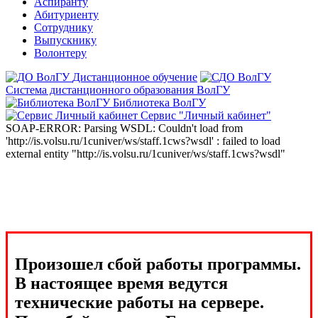
Аспиранту
Абитуриенту
Сотруднику
Выпускнику
Волонтеру
Дистанционное обучение
Система дистанционного образования ВолГУ
Библиотека ВолГУ
Сервис "Личный кабинет"
SOAP-ERROR: Parsing WSDL: Couldn't load from
'http://is.volsu.ru/1cuniver/ws/staff.1cws?wsdl' : failed to load
external entity "http://is.volsu.ru/1cuniver/ws/staff.1cws?wsdl"
Произошел сбой работы программы.
В настоящее время ведутся
технические работы на сервере.