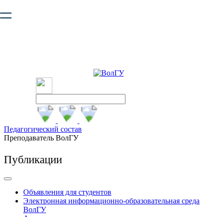
Ваш браузер устарел и не обеспечивает полноценную и
безопасную работу с сайтом. Пожалуйста
обновите браузер
,
чтобы улучшить взаимодействие с сайтом.
Педагогический состав
Преподаватель ВолГУ
Публикации
Объявления для студентов
Электронная информационно-образовательная среда
ВолГУ