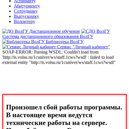
Аспиранту
Абитуриенту
Сотруднику
Выпускнику
Волонтеру
Дистанционное обучение
Система дистанционного образования ВолГУ
Библиотека ВолГУ
Сервис "Личный кабинет"
SOAP-ERROR: Parsing WSDL: Couldn't load from
'http://is.volsu.ru/1cuniver/ws/staff.1cws?wsdl' : failed to load
external entity "http://is.volsu.ru/1cuniver/ws/staff.1cws?wsdl"
Произошел сбой работы программы.
В настоящее время ведутся
технические работы на сервере.