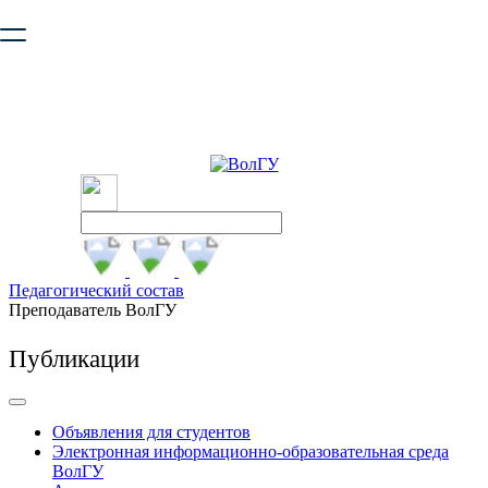
Ваш браузер устарел и не обеспечивает полноценную и
безопасную работу с сайтом. Пожалуйста
обновите браузер
,
чтобы улучшить взаимодействие с сайтом.
Педагогический состав
Преподаватель ВолГУ
Публикации
Объявления для студентов
Электронная информационно-образовательная среда
ВолГУ