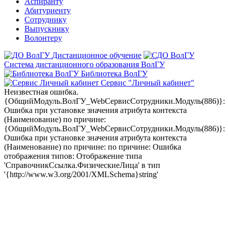
Аспиранту
Абитуриенту
Сотруднику
Выпускнику
Волонтеру
Дистанционное обучение
Система дистанционного образования ВолГУ
Библиотека ВолГУ
Сервис "Личный кабинет"
Неизвестная ошибка.
{ОбщийМодуль.ВолГУ_WebСервисСотрудники.Модуль(886)}:
Ошибка при установке значения атрибута контекста
(Наименование) по причине:
{ОбщийМодуль.ВолГУ_WebСервисСотрудники.Модуль(886)}:
Ошибка при установке значения атрибута контекста
(Наименование) по причине: по причине: Ошибка
отображения типов: Отображение типа
'СправочникСсылка.ФизическиеЛица' в тип
'{http://www.w3.org/2001/XMLSchema}string'