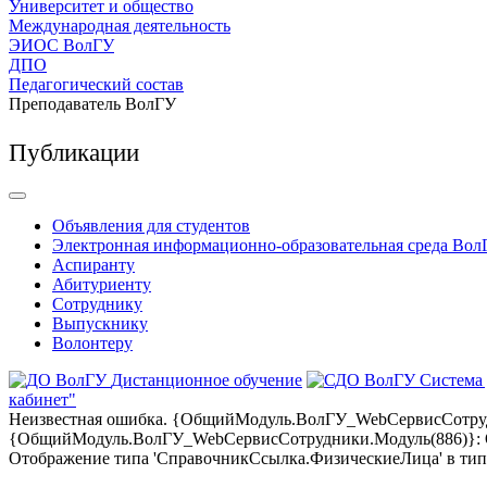
Университет и общество
Международная деятельность
ЭИОС ВолГУ
ДПО
Педагогический состав
Преподаватель ВолГУ
Публикации
Объявления для студентов
Электронная информационно-образовательная среда Вол
Аспиранту
Абитуриенту
Сотруднику
Выпускнику
Волонтеру
Дистанционное обучение
Система
кабинет"
Неизвестная ошибка. {ОбщийМодуль.ВолГУ_WebСервисСотрудни
{ОбщийМодуль.ВолГУ_WebСервисСотрудники.Модуль(886)}: Оши
Отображение типа 'СправочникСсылка.ФизическиеЛица' в тип '