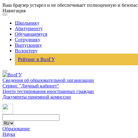
Ваш браузер устарел и не обеспечивает полноценную и безопа
Навигация
Школьнику
Абитуриенту
Обучающемуся
Сотруднику
Выпускнику
Волонтеру
Рейтинг в ВолГУ
Сведения об образовательной организации
Сервис "Личный кабинет"
Центр тестирования иностранных граждан
Документы приемной комиссии
Образование
Наука