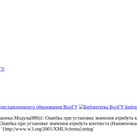
ГУ
 дистанционного образования ВолГУ
Библ
ки.Модуль(886)}: Ошибка при установке значения атрибута ко
бка при установке значения атрибута контекста (Наименовани
{http://www.w3.org/2001/XMLSchema}string'