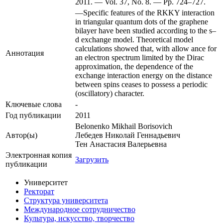
2011. — Vol. 37, No. 8. — Pp. 724–727.
—Specific features of the RKKY interaction
in triangular quantum dots of the graphene
bilayer have been studied according to the s–
d exchange model. Theoretical model
calculations showed that, with allow ance for
Аннотация
an electron spectrum limited by the Dirac
approximation, the dependence of the
exchange interaction energy on the distance
between spins ceases to possess a periodic
(oscillatory) character.
Ключевые cлова
-
Год публикации
2011
Belonenko Mikhail Borisovich
Автор(ы)
Лебедев Николай Геннадьевич
Тен Анастасия Валерьевна
Электронная копия
Загрузить
публикации
Университет
Ректорат
Структура университета
Международное сотрудничество
Культура, искусство, творчество