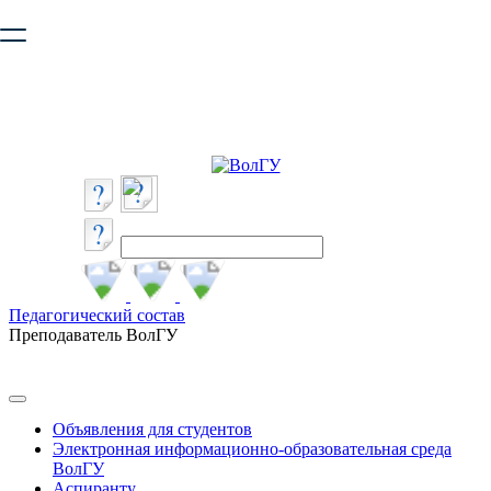
Ваш браузер устарел и не обеспечивает полноценную и
безопасную работу с сайтом. Пожалуйста
обновите браузер
,
чтобы улучшить взаимодействие с сайтом.
Педагогический состав
Преподаватель ВолГУ
Объявления для студентов
Электронная информационно-образовательная среда
ВолГУ
Аспиранту