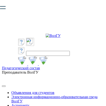
Ваш браузер устарел и не обеспечивает полноценную и
безопасную работу с сайтом. Пожалуйста
обновите браузер
,
чтобы улучшить взаимодействие с сайтом.
Педагогический состав
Преподаватель ВолГУ
Объявления для студентов
Электронная информационно-образовательная среда
ВолГУ
Аспиранту