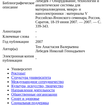
Лебедев // Оборудование, технологии и
Библиографическое
аналитические системы для
описание
материаловедения, микро- и
наноэлектроники : материалы V
Российско-Японского семинара, Россия,
Саратов, 18-19 июня 2007. — 2007. — С.
339-343.
Аннотация
-
Ключевые cлова
-
Год публикации
2007
Тен Анастасия Валерьевна
Автор(ы)
Лебедев Николай Геннадьевич
Электронная копия
-
публикации
Университет
Ректорат
Структура университета
Международное сотрудничество
Культура, искусство, творчество
Направления деятельности
Общественные организации
Спорт и здоровье
Социальная поддержка