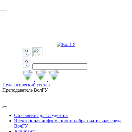
Ваш браузер устарел и не обеспечивает полноценную и
безопасную работу с сайтом. Пожалуйста
обновите браузер
,
чтобы улучшить взаимодействие с сайтом.
Педагогический состав
Преподаватель ВолГУ
Объявления для студентов
Электронная информационно-образовательная среда
ВолГУ
Аспиранту